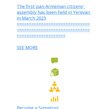
The first pan-Armenian citizens’ 
assembly has been held in Yerevan 
in March 2023
==============================
==============================
====================
SEE MORE
Become a Signatory